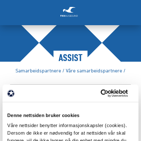
ASSIST
Samarbeidspartnere
/
Våre samarbeidspartnere
/
FAKTA
Partnernivå: Platinamåkepartner
Denne nettsiden bruker cookies
Våre nettsider benytter informasjonskapsler (cookies).
Besøkadresse:
Karmsundgata 208, 5527
Dersom de ikke er nødvendig for at nettsiden vår skal
Haugesund
fungere, vil de ikke lagres på din enhet med mindre du