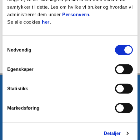
samtykker til dette. Les om hvilke vi bruker og hvordan vi
administrerer dem under
Personvern
.
Webadresse:
https://assist.no
Se alle cookies
her
.
Samtykkevalg
Nødvendig
Egenskaper
Statistikk
Markedsføring
E-post
:
media@fkh.no
Telefon
:
+47 41 00 00 55
Kontakt oss
Detaljer