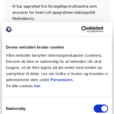
Vi har opprettet fire forskjellige kraftsentre som
ansvarer for hvert sitt geografiske nedslagsfelt.
Henholdsvis:
Haugesund-regionen
Sunnhordland
Karmøy
Denne nettsiden bruker cookies
og
Våre nettsider benytter informasjonskapsler (cookies).
Dersom de ikke er nødvendig for at nettsiden vår skal
Etne, Vindafjord og indre strøk.
fungere, vil de ikke lagres på din enhet med mindre du
samtykker til dette. Les om hvilke vi bruker og hvordan vi
FK Haugesund tilbyr et utvidet tilbud til jenter og
administrerer dem under
Personvern
.
klubber som geografisk hører til de fire
Se alle cookies
her
.
kraftsentrene som er opprettet.
Samtykkevalg
Nødvendig