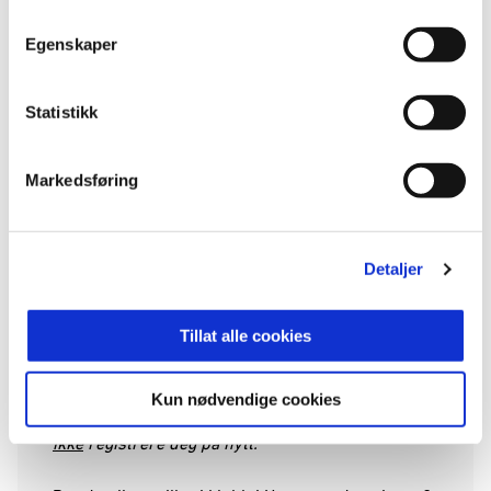
Egenskaper
Godta informasjonskapsler for å se video
Statistikk
Markedsføring
Informasjon og påmelding
Ønsker du å melde deg på og registrere deg som
mottaker av mer informasjon? Det gjør du ved å
Detaljer
melde deg inn i Spond-gruppen for din region.
Tillat alle cookies
Alle nye deltakere som fyller 6 år i løpet av året og
opp til 15 år i løpet av 2026 melder seg inn i sine
respektive geografiske grupper i Spond. Var du
Kun nødvendige cookies
registrert som deltaker forrige sesong trenger du
ikke
registrere deg på nytt.