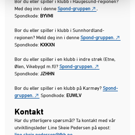
Bor du eller spiller i klubb i Haugesund-regionen?
Med deg inn i denne
Spond-gruppen
.
Spondkode:
BYVMI
Bor du eller spiller i klubb i Sunnhordland-
regionen? Meld deg inn i denne
Spond-gruppen.
Spondkode:
KXKXN
Bor du eller spiller i en klubb i indre strøk (Etne,
Ølen, Vikebygd m.fl)?
Spond-gruppen.
Spondkode:
JZHHN
Bor du eller spiller i en klubb på Karmøy?
Spond-
gruppen.
Spondkode:
EUWLV
Kontakt
Har du ytterligere spørsmål? Ta kontakt med vår
utvikllingsleder Line Skeie Pedersen på epost:
line.skeie.pedersen@fkh.no
.