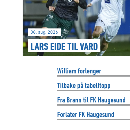
08. aug. 2026
LARS EIDE TIL VARD
William forlenger
Tilbake på tabelltopp
Fra Brann til FK Haugesund
Forlater FK Haugesund