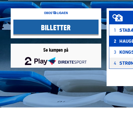
BILLETTER
1
STAB
2
HAUG
Se kampen på
3
KONG
4
STRØ