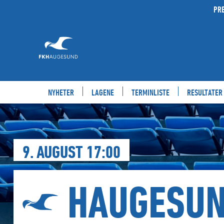
Forsiden
PR
på
fkh.no
NYHETER
LAGENE
TERMINLISTE
RESULTATER
9. AUGUST 17:00
HAUGESU