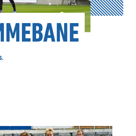
MMEBANE
s.