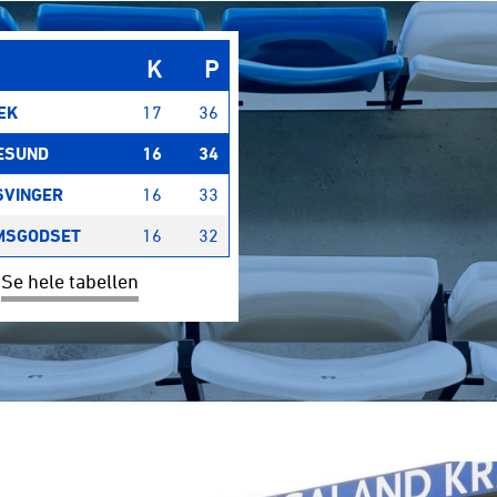
K
P
ÆK
17
36
ESUND
16
34
SVINGER
16
33
MSGODSET
16
32
Se hele tabellen