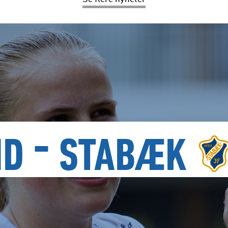
-
ND
STABÆK