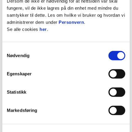
Dersom de ikke er nødvendig for at nettsiden vår skal
fungere, vil de ikke lagres på din enhet med mindre du
samtykker til dette. Les om hvilke vi bruker og hvordan vi
administrerer dem under
Personvern
.
Se alle cookies
her
.
NYHETER OM PARTNERE
Samtykkevalg
Nødvendig
Egenskaper
06. mai 2026
Statistikk
MØLLER BIL FRAKTER FREMTIDENS FK HAUGESUND-
SPILLERE
Markedsføring