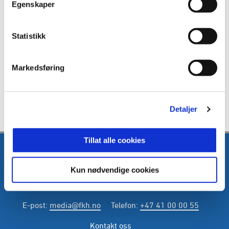
ANNONSE FRA OBOS-LIGAEN:
Egenskaper
Statistikk
Publisert: 18.04.2024
, oppdatert: 19.01.2026
Skrevet av: Lars Sexe
Kontakt:
lars.ingolf.sexe@fkh.no
Markedsføring
Detaljer
Tillat alle cookies
Kun nødvendige cookies
E-post
:
media@fkh.no
Telefon
:
+47 41 00 00 55
Kontakt oss