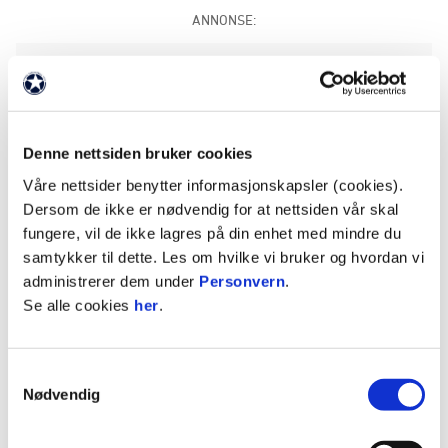
ANNONSE:
Om du ikke har anledning til å besøke
FKHButikken på Haugesund Sparebank Arena, kan
du handle drakter og andre produkter gjennom
vår utstyrsleverandør UMBRO, eller hos Intersport
Denne nettsiden bruker cookies
i Haugesund Sentrum (Edda kino bygget).
Våre nettsider benytter informasjonskapsler (cookies).
Dersom de ikke er nødvendig for at nettsiden vår skal
Ta turen til FK Haugesund Umbro nettbutikk
fungere, vil de ikke lagres på din enhet med mindre du
samtykker til dette. Les om hvilke vi bruker og hvordan vi
I samarbeid med Phonecases 3D har vi gleden av
administrerer dem under
Personvern
.
å presentere mobildeksler med FK Haugesund
Se alle cookies
her
.
profil. Vi kan også tilby deksler som er 100
prosent komposterbare og bærekraftige.
Samtykkevalg
Handle FK Haugesund mobildeksler her
Nødvendig