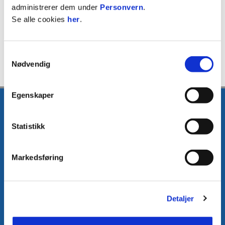
administrerer dem under
Personvern
.
Se alle cookies
her
.
Samtykkevalg
Nødvendig
Egenskaper
Statistikk
Markedsføring
E-post
:
media@fkh.no
Telefon
:
+47 41 00 00 55
Kontakt oss
Detaljer
Facebook
Instagram
Twitter