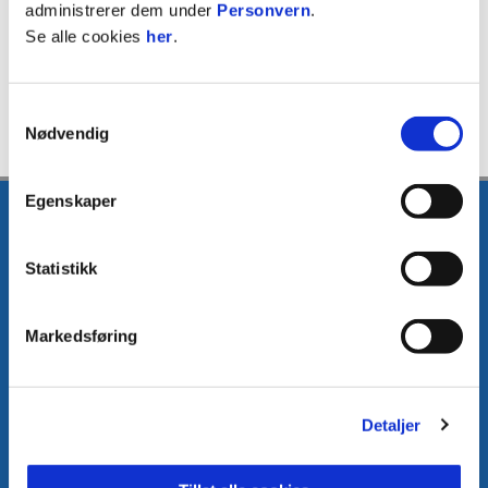
administrerer dem under
Personvern
.
Se alle cookies
her
.
Samtykkevalg
Nødvendig
Egenskaper
Statistikk
E-post
:
media@fkh.no
Telefon
:
+47 41 00 00 55
Markedsføring
Kontakt oss
Detaljer
Facebook
Instagram
Twitter