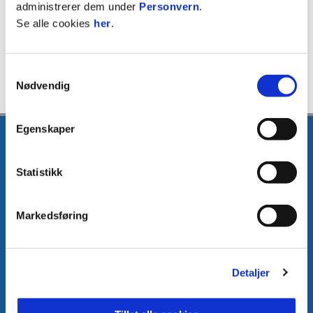
administrerer dem under
Personvern
.
Se alle cookies
her
.
Samtykkevalg
Nødvendig
Egenskaper
Statistikk
E-post
:
media@fkh.no
Telefon
:
+47 41 00 00 55
Markedsføring
Kontakt oss
Detaljer
Facebook
Instagram
Twitter