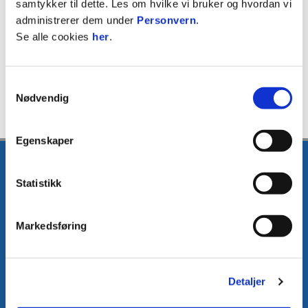
samtykker til dette. Les om hvilke vi bruker og hvordan vi
administrerer dem under
Personvern
.
Se alle cookies
her
.
Samtykkevalg
Nødvendig
Egenskaper
Statistikk
Markedsføring
E-post
:
media@fkh.no
Telefon
:
+47 41 00 00 55
Kontakt oss
Detaljer