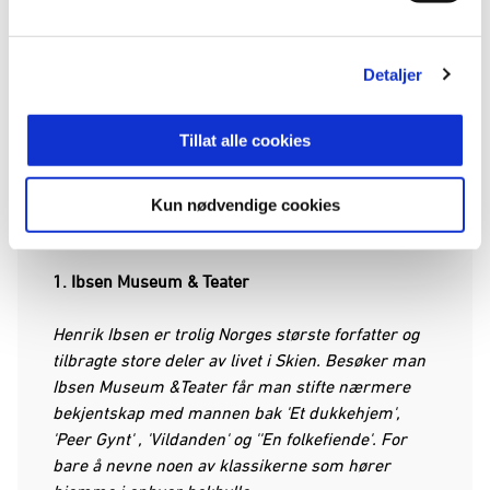
Detaljer
TURISTATTRAKSJONER
Skien har fostret flere kapasiteter av nasjonal og
Tillat alle cookies
historisk betydning - vi nevner i fleng Hjalmar
Johansen, Jan Thomas og Frode Johnsen - men
den aller største er trolig Ibsen. Typ Henrik, som
Kun nødvendige cookies
selvsagt har sitt eget museum i byen.
1. Ibsen Museum & Teater
Henrik Ibsen er trolig Norges største forfatter og
tilbragte store deler av livet i Skien. Besøker man
Ibsen Museum &Teater får man stifte nærmere
bekjentskap med mannen bak 'Et dukkehjem',
'Peer Gynt' , 'Vildanden' og ''En folkefiende'. For
bare å nevne noen av klassikerne som hører