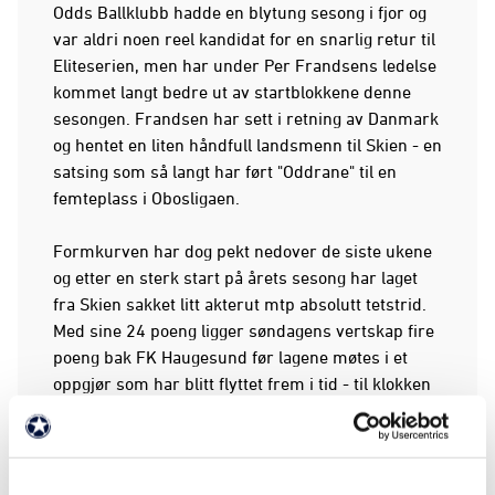
Odds Ballklubb hadde en blytung sesong i fjor og
var aldri noen reel kandidat for en snarlig retur til
Eliteserien, men har under Per Frandsens ledelse
kommet langt bedre ut av startblokkene denne
sesongen. Frandsen har sett i retning av Danmark
og hentet en liten håndfull landsmenn til Skien - en
satsing som så langt har ført "Oddrane" til en
femteplass i Obosligaen.
Formkurven har dog pekt nedover de siste ukene
og etter en sterk start på årets sesong har laget
fra Skien sakket litt akterut mtp absolutt tetstrid.
Med sine 24 poeng ligger søndagens vertskap fire
poeng bak FK Haugesund før lagene møtes i et
oppgjør som har blitt flyttet frem i tid - til klokken
16.00 - for å unngå at tilskuere ikke havner i skvis
med tanke på Norges VM-kamp senere på kvelden.
Før oppgjøret bør det særlig settes et utropstegn