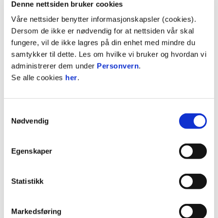
Denne nettsiden bruker cookies
bak navnet til Daniel Tewelde som er tilbake i Odds
Våre nettsider benytter informasjonskapsler (cookies).
BK denne sesongen på lån fra belgiske Lommel.
Dersom de ikke er nødvendig for at nettsiden vår skal
19-åringen står så langt med ni scoringer på 11
fungere, vil de ikke lagres på din enhet med mindre du
kamper i vårsesongen. Sanel Bojadzic - ny fra
samtykker til dette. Les om hvilke vi bruker og hvordan vi
Bryne til denne sesongen - følger dernest med
administrerer dem under
Personvern
.
fem fulltreffere.
Se alle cookies
her
.
Samtykkevalg
Nødvendig
Egenskaper
Statistikk
Markedsføring
Varme dager på treningsfeltet denne uken.