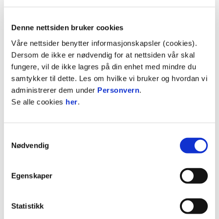
Bruno Leite og Sander Innvær har slitt med
sykdom denne uken og er uaktuelle for spill. Det
samme er Mikkel Hope, Sory Diarra og Vegard
Denne nettsiden bruker cookies
Solheim som har vært ute store deler av
Våre nettsider benytter informasjonskapsler (cookies).
oppkjøringen, men sakte, men sikkert er på vei
Dersom de ikke er nødvendig for at nettsiden vår skal
tilbake. Jasper Silva Torkildsen og Ilir Kukleci
fungere, vil de ikke lagres på din enhet med mindre du
skadet seg denne uken og blir ventelig ute en kort
samtykker til dette. Les om hvilke vi bruker og hvordan vi
periode. Duoen er derfor heller ikke med til
administrerer dem under
Personvern
.
Mjøndalen.
Se alle cookies
her
.
Parfait Bizoza og Claus Niyukuri er opptatt med
landslagsspill for Burundi og måtte seg seg slått
Samtykkevalg
1-0 av Elfenbenskysten i den første av totalt to
Nødvendig
landskamper denne landslagspausen. Neste kamp
spilles mot Seychellene. Troy Engseth Nyhammer
Egenskaper
er på landslagsoppdrag med det norske G19-
landslaget, Birk Træet representerer G18 og Einar
Fauskanger er opptatt med landslagsspill for G17.
Statistikk