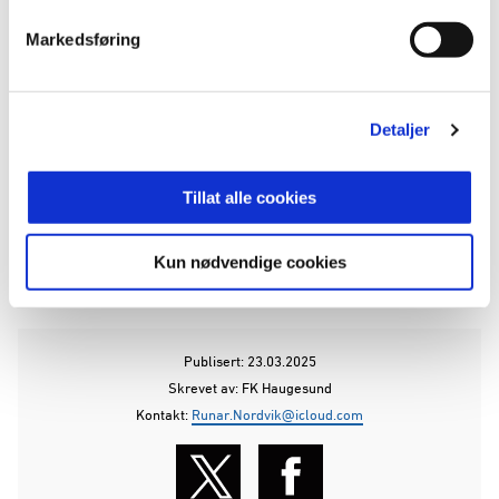
Til gjengjeld ventes Runar Espejord å få sine
første minutter i FK Haugesund-drakten denne
Markedsføring
søndagen.
Her ser du kampen
Detaljer
Søndagens treningskamp på Consto Arena har
avspark klokken 14.00 og du kan se oppgjøret
Tillat alle cookies
direkte på Haugesunds Avis/Direktesport.
Kun nødvendige cookies
ANNONSE FRA OBOS-LIGAEN:
Publisert: 23.03.2025
Skrevet av: FK Haugesund
Kontakt:
Runar.Nordvik@icloud.com