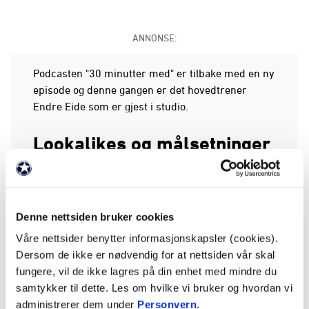
ANNONSE:
Podcasten "30 minutter med" er tilbake med en ny
episode og denne gangen er det hovedtrener
Endre Eide som er gjest i studio.
Lookalikes og målsetninger
Eide begynner å bli husvarm i klubben etter å ha
returnert "hjem" i slutten av april og forteller i
denne episoden om hvordan det er å være
hovedtrener for en klubb han selv har vært
Denne nettsiden bruker cookies
supporter av siden ungdommen. Samtalen
Våre nettsider benytter informasjonskapsler (cookies).
strekker seg godt på overtid og kvinnerheringen
Dersom de ikke er nødvendig for at nettsiden vår skal
er også innom:
fungere, vil de ikke lagres på din enhet med mindre du
samtykker til dette. Les om hvilke vi bruker og hvordan vi
Dobbeltgjengere
administrerer dem under
Personvern
.