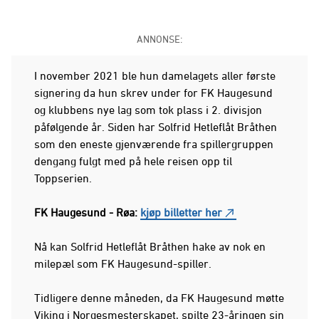
ANNONSE:
I november 2021 ble hun damelagets aller første
signering da hun skrev under for FK Haugesund
og klubbens nye lag som tok plass i 2. divisjon
påfølgende år. Siden har Solfrid Hetleflåt Bråthen
som den eneste gjenværende fra spillergruppen
dengang fulgt med på hele reisen opp til
Toppserien.
FK Haugesund - Røa:
kjøp billetter her
Nå kan Solfrid Hetleflåt Bråthen hake av nok en
milepæl som FK Haugesund-spiller.
Tidligere denne måneden, da FK Haugesund møtte
Viking i Norgesmesterskapet, spilte 23-åringen sin