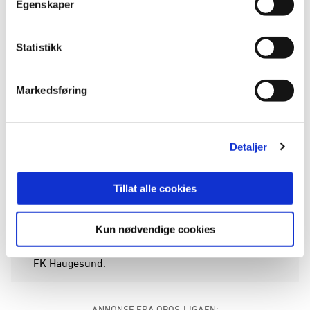
Haugesunds damelag. Her med daværende
Egenskaper
hovedtrener Thomas Dahle.
Statistikk
Hurtigtog fra Etne
Markedsføring
Fra den aller første kampen, borte mot Staal
Jørpeland, våren 2022 og frem til og med
tirsdagens oppgjør på Nadderud mot Stabæk, har
etnebuen også tegnet seg for 28 scoringer på
Detaljer
veien fra 2. divisjon og opp til øverste nivå.
Tillat alle cookies
Når FK Haugesund møter Røa hjemme på
Haugesund Sparebank Arena på lørdag vil Solfrid
Kun nødvendige cookies
Hetleflåt Bråthen før kampstart få overrakt et
synlig bevis på å ha passert 100 opptredener for
FK Haugesund.
ANNONSE FRA OBOS-LIGAEN: