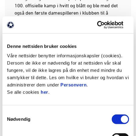
100. offisielle kamp i hvitt og blått og ble med det
også den første damespilleren i klubben til å
passere den barrieren.
Denne nettsiden bruker cookies
Våre nettsider benytter informasjonskapsler (cookies).
Dersom de ikke er nødvendig for at nettsiden vår skal
fungere, vil de ikke lagres på din enhet med mindre du
samtykker til dette. Les om hvilke vi bruker og hvordan vi
administrerer dem under
Personvern
.
Se alle cookies
her
.
Samtykkevalg
Nødvendig
Høsten 2021 skrev Solfrid Hetleflåt Bråthen
historie som den aller første spilleren på FK