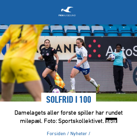
SOLFRID I 100
Damelagets aller første spiller har rundet
milepæl. Foto: Sportskollektivet.
DAMER
Forsiden
/
Nyheter
/