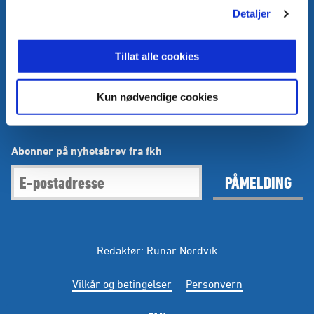
E-post
:
media@fkh.no
Telefon
:
+47 41 00 00 55
Detaljer
Kontakt oss
Tillat alle cookies
Facebook
Instagram
Twitter
Kun nødvendige cookies
Abonner på nyhetsbrev fra fkh
PÅMELDING
Redaktør: Runar Nordvik
Vilkår og betingelser
Personvern