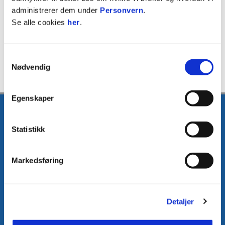
administrerer dem under
Personvern
.
Se alle cookies
her
.
Samtykkevalg
Nødvendig
Egenskaper
Statistikk
Markedsføring
E-post
:
media@fkh.no
Telefon
:
+47 41 00 00 55
Kontakt oss
Detaljer
Facebook
Instagram
Twitter