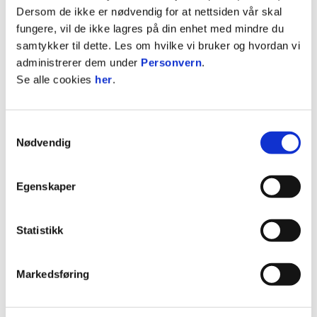
Dersom de ikke er nødvendig for at nettsiden vår skal
På benken
4
fungere, vil de ikke lagres på din enhet med mindre du
samtykker til dette. Les om hvilke vi bruker og hvordan vi
administrerer dem under
Personvern
.
STATISTIKK
Se alle cookies
her
.
Sesong
Lag
K
M
A
G
R
2025 / 2026
Djerv 1919
2
1
0
0
Samtykkevalg
Nødvendig
2025 / 2026
Djerv 1919
0
2
0
2026
Haugesund
16
9
2
2
0
Egenskaper
2026
Haugesund 2
1
0
0
0
2025
Djerv 1919
1
1
0
0
Statistikk
2025
Djerv 1919
17
9
2
0
2024
Djerv 1919
1
0
0
0
Markedsføring
2024
Djerv 1919
16
9
0
0
2023
Djerv 1919
1
0
0
0