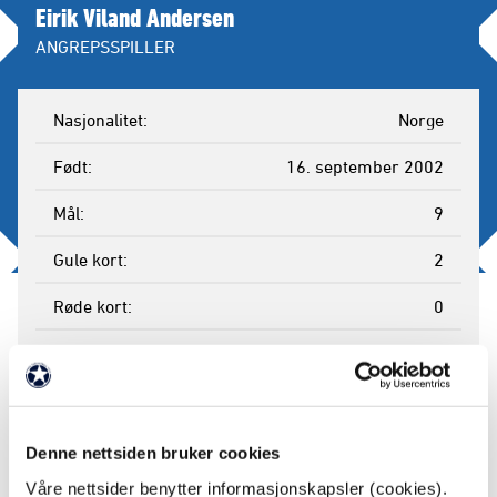
Eirik Viland Andersen
ANGREPSSPILLER
Nasjonalitet
Norge
Født
16. september 2002
Mål
9
Gule kort
2
Røde kort
0
Kamper spilt
16
Minutter
1004
Byttet inn
4
Denne nettsiden bruker cookies
Våre nettsider benytter informasjonskapsler (cookies).
Byttet ut
8