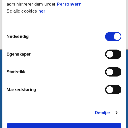
administrerer dem under
Personvern
.
Jon Olav Rokstad
Se alle cookies
her
.
SPORTSLIG KOORDINATOR
Samtykkevalg
Nødvendig
Egenskaper
Statistikk
Markedsføring
E-post
:
media@fkh.no
Telefon
:
+47 41 00 00 55
Kontakt oss
Detaljer
Facebook
Instagram
Twitter