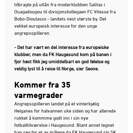
tilbragte på utlån fra moderklubben Salitas i
Ouagadougou
til divisjonskollegaen FC Vitesse fra
Bobo-Dioulasso - landets nest største by. Det
vekket europeisk interesse for den unge
angrepsspilleren.
- Det har vært en del interesse fra europeiske
klubber, men da FK Haugesund kom på banen i
fjor høst fikk jeg umiddelbart en god følelse og
veldig lyst til å reise til Norge, sier Seone.
Kommer fra 35
varmegrader
Angrepsspilleren landet på et vinterkjølig
Helganes for halvannen uke siden og har allerede
rukket å kommme godt inn i sin nye
fotballtilværelse i Haugesund. Blant annet tegnet
han seg for et av målene da FK Haugesund slo SK