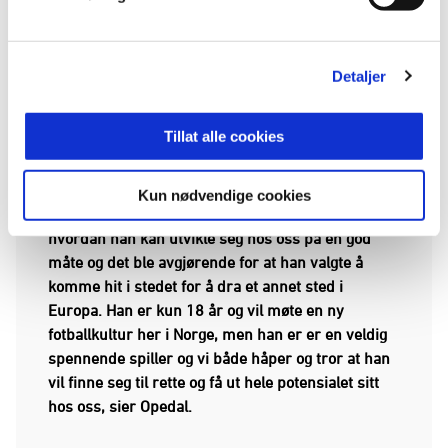
En lang prosess
Sportslig leder Eirik Opedal forteller at jakten på
Detaljer
angrepsppsilleren fra Burkina Faso begynte for
flere måneder siden.
Tillat alle cookies
- Vi ble oppmerksomme på Ismael i fjor høst. På
den tiden var det flere klubber som ønsket å hente
Kun nødvendige cookies
han, men vi fikk presentert tankene våre om
hvordan han kan utvikle seg hos oss på en god
måte og det ble avgjørende for at han valgte å
komme hit i stedet for å dra et annet sted i
Europa. Han er kun 18 år og vil møte en ny
fotballkultur her i Norge, men han er er en veldig
spennende spiller og vi både
håper og tror at han
vil finne seg til rette og få ut hele potensialet sitt
hos oss, sier Opedal.