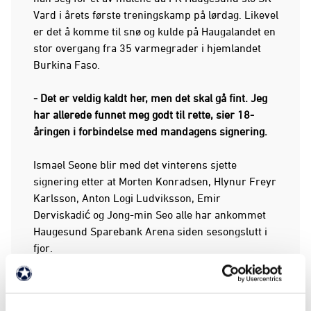
Vard i årets første treningskamp på lørdag. Likevel
er det å komme til snø og kulde på Haugalandet en
stor overgang fra 35 varmegrader i hjemlandet
Burkina Faso.
- Det er veldig kaldt her, men det skal gå fint. Jeg
har allerede funnet meg godt til rette, sier 18-
åringen i forbindelse med mandagens signering.
Ismael Seone blir med det vinterens sjette
signering etter at Morten Konradsen, Hlynur Freyr
Karlsson, Anton Logi Ludviksson, Emir
Derviskadić og Jong-min Seo alle har ankommet
Haugesund Sparebank Arena siden sesongslutt i
fjor.
- Jeg er en allsidig angrepsspiller som har et
ganske stort register av avslutningsferdigheter.