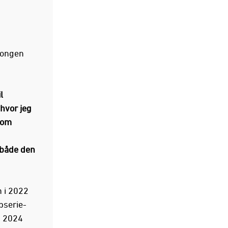
songen
l
hvor jeg
som
 både den
 i 2022
pserie-
d 2024