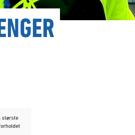
ENGER
 største
forholdet