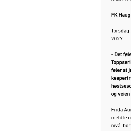
FK Haug
Torsdag 
2027.
- Det føl
Toppseri
føler at
keepertr
høstseso
og veien
Frida Au
meldte o
nivå, bo