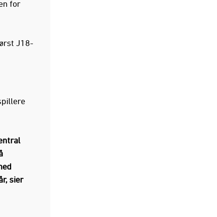
en for
ørst J18-
pillere
entral
å
 med
r, sier