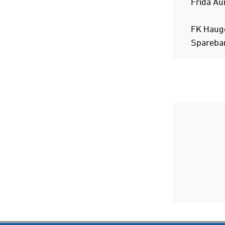
Frida Au
FK Hauge
Spareban