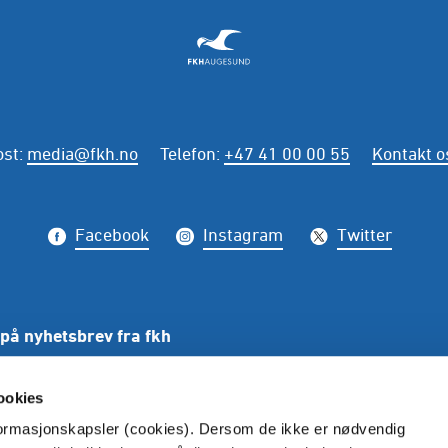
ost
:
media@fkh.no
Telefon
:
+47 41 00 00 55
Kontakt o
Facebook
Instagram
Twitter
på nyhetsbrev fra fkh
PÅME
ookies
nformasjonskapsler (cookies). Dersom de ikke er nødvendig