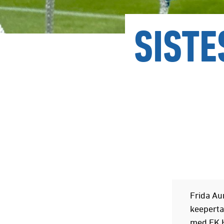
SIST
Frida Aur
keeperta
med FK 