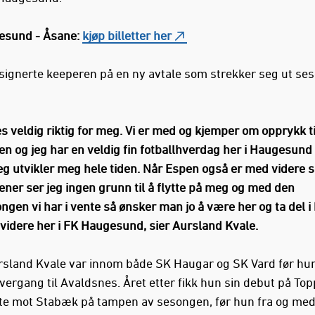
esund - Åsane:
kjøp billetter her
signerte keeperen på en ny avtale som strekker seg ut se
es veldig riktig for meg. Vi er med og kjemper om opprykk ti
en og jeg har en veldig fin fotballhverdag her i Haugesund 
 jeg utvikler meg hele tiden. Når Espen også er med videre 
ener ser jeg ingen grunn til å flytte på meg og med den
ngen vi har i vente så ønsker man jo å være her og ta del i
 videre her i FK Haugesund, sier Aursland Kvale.
rsland Kvale var innom både SK Haugar og SK Vard før hun
vergang til Avaldsnes. Året etter fikk hun sin debut på Top
rte mot Stabæk på tampen av sesongen, før hun fra og me