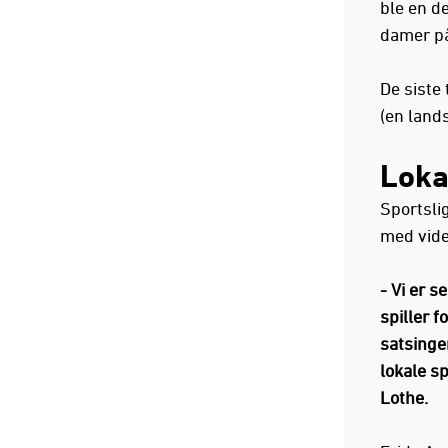
ble en d
damer p
De siste
(en land
Loka
Sportsli
med vide
- Vi er s
spiller f
satsinge
lokale sp
Lothe.