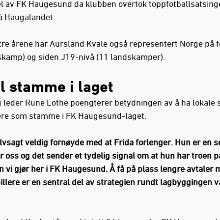
el av FK Haugesund da klubben overtok toppfotballsatsing
å Haugalandet.
 tre årene har Aursland Kvale også representert Norge på f
skamp) og siden J19-nivå (11 landskamper).
l stamme i laget
g leder Rune Lothe poengterer betydningen av å ha lokale s
re som stamme i FK Haugesund-laget.
elvsagt veldig fornøyde med at Frida forlenger. Hun er en s
or oss og det sender et tydelig signal om at hun har troen p
n vi gjør her i FK Haugesund. Å få på plass lengre avtaler
illere er en sentral del av strategien rundt lagbyggingen vå