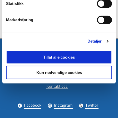
Kontakt:
runar@fkh.no
Statistikk
Markedsføring
Detaljer
Tillat alle cookies
Kun nødvendige cookies
E-post
:
media@fkh.no
Telefon
:
+47 41 00 00 55
Kontakt oss
Facebook
Instagram
Twitter