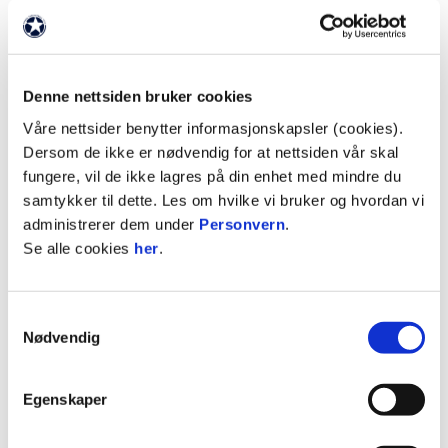
Markedsavdelingen
Billettservice
Denne nettsiden bruker cookies
FKHMedia
Våre nettsider benytter informasjonskapsler (cookies).
Dersom de ikke er nødvendig for at nettsiden vår skal
Er du på jakt etter en bestemt person? Du finner
fungere, vil de ikke lagres på din enhet med mindre du
kontaktinformasjon til FKHs ansatte
her
.
samtykker til dette. Les om hvilke vi bruker og hvordan vi
administrerer dem under
Personvern
.
Post- og besøksadresse
: Karmsundsgaten 169
Se alle cookies
her
.
- 5522 Haugesund.
Samtykkevalg
ANNONSE FRA OBOS-LIGAEN:
Nødvendig
Egenskaper
Publisert: 26.01.2018
, oppdatert: 27.05.2021
Skrevet av: Runar Nordvik